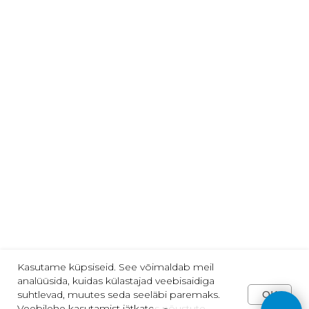
Telli meie uudiseid:
email@näiteks.com
Nõustun privaatsuspoliitikaga
TELLI
Jälgi meid:
2013-2025 | "VARVIKAS" | Tallinn
Kasutame küpsiseid. See võimaldab meil
analüüsida, kuidas külastajad veebisaidiga
OK
suhtlevad, muutes seda seeläbi paremaks.
Veebilehe kasutamist jätkates nõustute