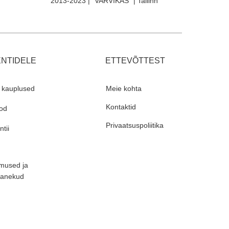
2013-2023 | "VARVIKAS" | Tallinn
ENTIDELE
ETTEVÕTTEST
 kauplused
Meie kohta
Kontaktid
od
Privaatsuspoliitika
tii
mused ja
panekud