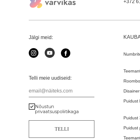
+372 6
KAUB
Jälgi meid:
Numbrit
Teemant
Telli meie uudiseid:
Roombo
email@näiteks.com
Disaine
Puidust 
Nõustun
privaatsuspoliitikaga
Puidust
Puidust
TELLI
Teemant