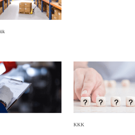
ük
KKK