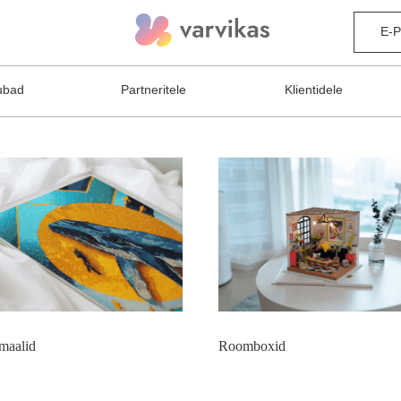
E-
ubad
Partneritele
Klientidele
maalid
Roomboxid