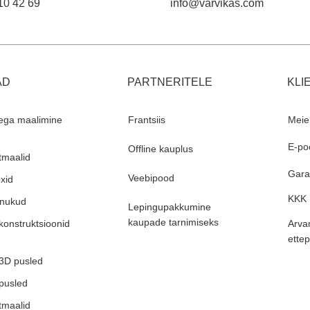
10 42 69
info@varvikas.com
AD
PARTNERITELE
KLI
ega maalimine
Frantsiis
Meie
E-po
Offline kauplus
maalid
Garan
Veebipood
xid
KKK
rnukud
Lepingupakkumine
kaupade tarnimiseks
konstruktsioonid
Arva
ette
 3D pusled
 pusled
maalid