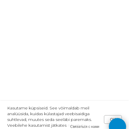
Telli meie uudiseid:
email@näiteks.com
Nõustun privaatsuspoliitikaga
TELLI
Jälgi meid:
2013-2025 | "VARVIKAS" | Tallinn
Kasutame küpsiseid. See võimaldab meil
analüüsida, kuidas külastajad veebisaidiga
suhtlevad, muutes seda seeläbi paremaks.
OK
Veebilehe kasutamist jätkates nõustute
Связаться с нами
Tilda
Made on