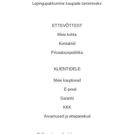
Lepingupakkumine kaupade tarnimiseks
ETTEVÕTTEST
Meie kohta
Kontaktid
Privaatsuspoliitika
KLIENTIDELE
Meie kauplused
E-pood
Garantii
KKK
Arvamused ja ettepanekud