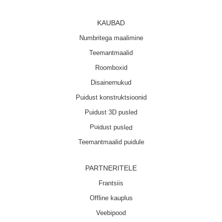
KAUBAD
Numbritega maalimine
Teemantmaalid
Roomboxid
Disainernukud
Puidust konstruktsioonid
Puidust 3D pusled
Puidust pusled
Teemantmaalid puidule
PARTNERITELE
Frantsiis
Offline kauplus
Veebipood