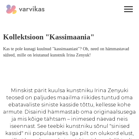
Kollektsioon "Kassimaania"
Kas te pole kunagi kuulnud "kassimaaniast"? Oh, need on hämmastavad
süžeed, mille on leiutanud kunstnik Irina Zenyuk!
Minskist pärit kuulsa kunstniku Irina Zenyuki
teosed on paljudes maailma riikides tuntud oma
ebatavaliste siniste kasside tõttu, kellesse kohe
armute. Disainid hämmastab oma originaalsusega
ja mis kõige tähtsam – inimesed näevad neis
iseennast. See teebki kunstniku sõnul "sinised
kassid" nii populaarseks. Iga pilt on olukord elust,