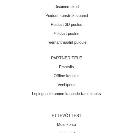
Disainernukud
Puidust konstruktsioonid
Puidust 3D pusled
Puidust pusled
Teemantmaalid puidule
PARTNERITELE
Frantsiis
Offline kauplus
Veebipood
Lepingupakkumine kaupade tarnimiseks
ETTEVÕTTEST
Meie kohta