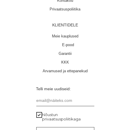
Kontaktid
Privaatsuspoliitika
KLIENTIDELE
Meie kauplused
E-pood
Garantii
KKK
Arvamused ja ettepanekud
Telli meie uudiseid:
email@näiteks.com
Nõustun
privaatsuspoliitikaga