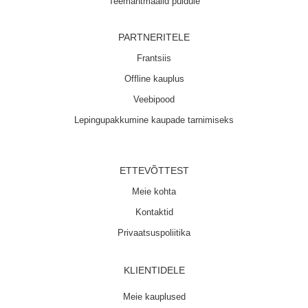
Teemantmaalid puidule
PARTNERITELE
Frantsiis
Offline kauplus
Veebipood
Lepingupakkumine kaupade tarnimiseks
ETTEVÕTTEST
Meie kohta
Kontaktid
Privaatsuspoliitika
KLIENTIDELE
Meie kauplused