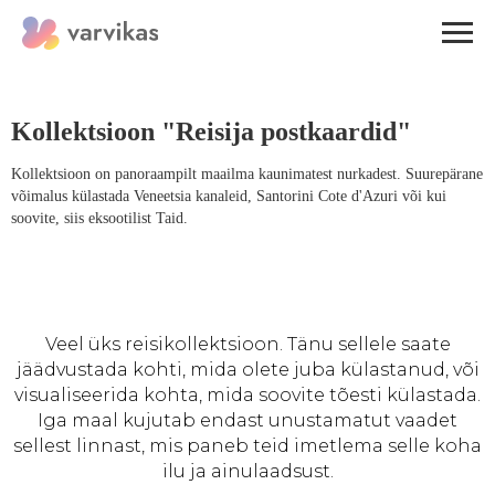
Kollektsioon "Reisija postkaardid"
Kollektsioon on panoraampilt maailma kaunimatest nurkadest. Suurepärane
võimalus külastada Veneetsia kanaleid, Santorini Cote d'Azuri või kui
soovite, siis eksootilist Taid.
Veel üks reisikollektsioon. Tänu sellele saate
jäädvustada kohti, mida olete juba külastanud, või
visualiseerida kohta, mida soovite tõesti külastada.
Iga maal kujutab endast unustamatut vaadet
sellest linnast, mis paneb teid imetlema selle koha
ilu ja ainulaadsust.