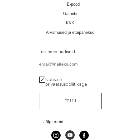
E-pood
Garantii
KKK
Arvamused ja ettepanekud
Telli meie uudiseid:
email@näiteks.com
Nõustun
privaatsuspoliitikaga
TELLI
Jälgi meid: