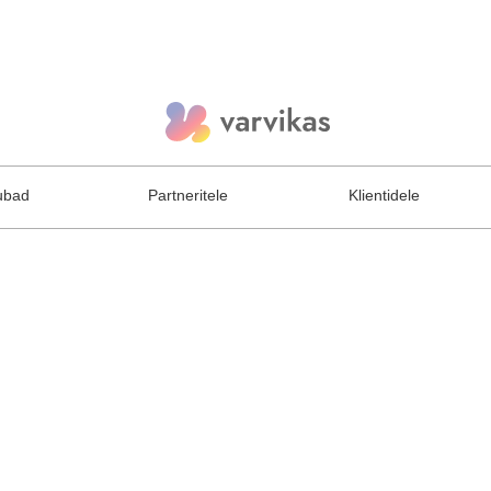
ubad
Partneritele
Klientidele
Cats - Pleasant Su
Varvikas
SKU:
ME1128e