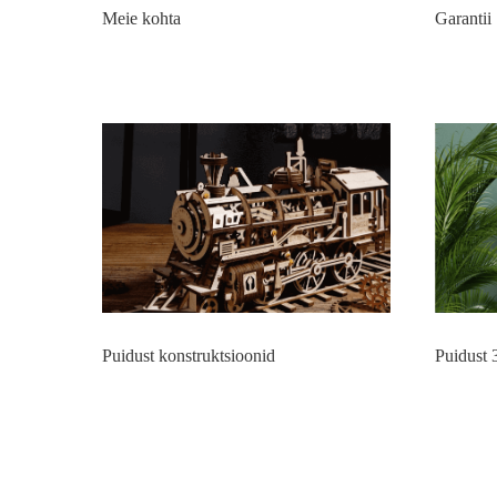
Maalid numbrite järgi
Frantsiis
Meie kohta
Teemant
Hulgimü
Garantii
Puidust konstruktsioonid
Puidust 