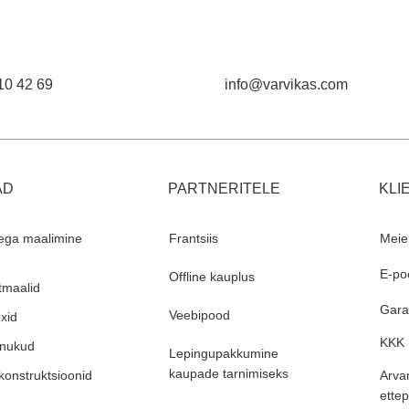
vanutele ja lastele akrüül värvid,
d ja raamitud lõuend
10 42 69
info@varvikas.com
AD
PARTNERITELE
KLI
ega maalimine
Frantsiis
Meie
E-po
Offline kauplus
maalid
Garan
Veebipood
xid
KKK
rnukud
Lepingupakkumine
kaupade tarnimiseks
konstruktsioonid
Arva
ette