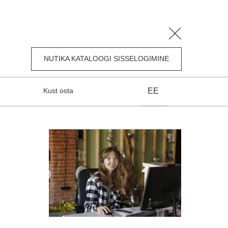
NUTIKA KATALOOGI SISSELOGIMINE
Kust osta
EE
ENG
DE
PL
rprise
RS
LV