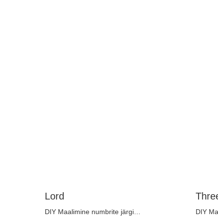
Lord
Three
DIY Maalimine numbrite järgi
DIY Maa