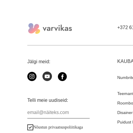
täiskasvanutele ja lastele akrüül värvid,
täiskas
pintslid ja raamitud lõuend
pintsli
+372 6
KAUB
Jälgi meid:
Numbrit
Teemant
Telli meie uudiseid:
Roombo
email@näiteks.com
Disaine
Puidust 
Nõustun privaatsuspoliitikaga