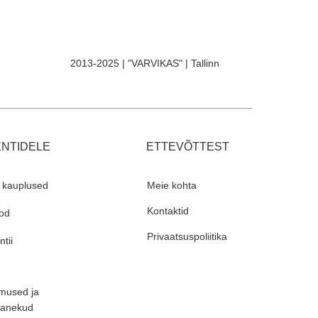
2013-2025 | "VARVIKAS" | Tallinn
ENTIDELE
ETTEVÕTTEST
 kauplused
Meie kohta
Kontaktid
od
Privaatsuspoliitika
tii
mused ja
panekud