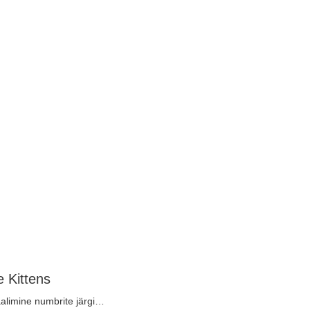
 Kittens
limine numbrite järgi