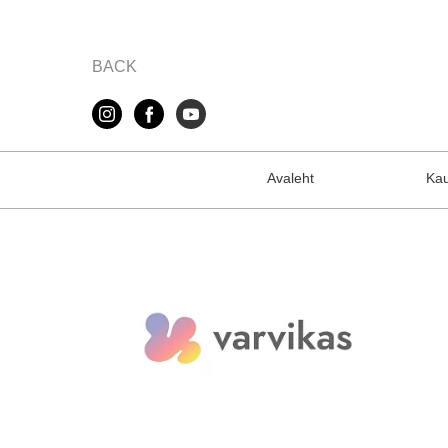
BACK
Avaleht
Ka
bread crumbs