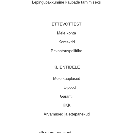
Lepingupakkumine kaupade tarnimiseks
ETTEVÕTTEST
Meie kohta
Kontaktid
Privaatsuspoliitika
KLIENTIDELE
Meie kauplused
E-pood
Garantii
KKK
Arvamused ja ettepanekud
Telli meie uudiseid: