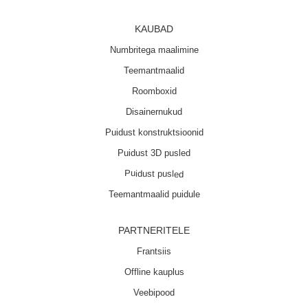
KAUBAD
Numbritega maalimine
Teemantmaalid
Roomboxid
Disainernukud
Puidust konstruktsioonid
Puidust 3D pusled
Puidust pusled
Teemantmaalid puidule
PARTNERITELE
Frantsiis
Offline kauplus
Veebipood