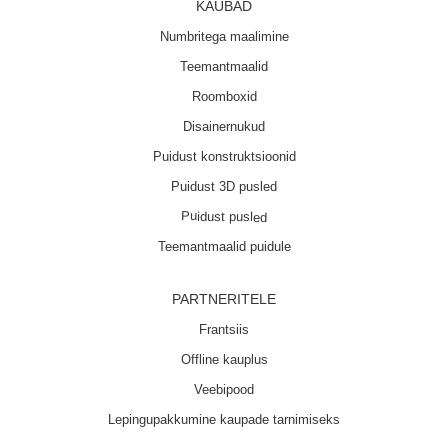
KAUBAD
Numbritega maalimine
Teemantmaalid
Roomboxid
Disainernukud
Puidust konstruktsioonid
Puidust 3D pusled
Puidust pusled
Teemantmaalid puidule
PARTNERITELE
Frantsiis
Offline kauplus
Veebipood
Lepingupakkumine kaupade tarnimiseks