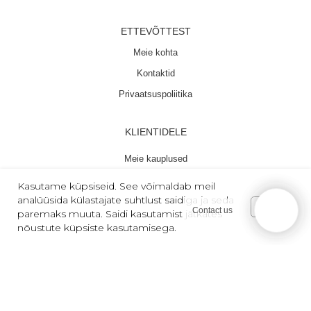
ETTEVÕTTEST
Meie kohta
Kontaktid
Privaatsuspoliitika
KLIENTIDELE
Meie kauplused
E-pood
Kasutame küpsiseid. See võimaldab meil
analüüsida külastajate suhtlust saidiga ja seda
Garantii
OK
Contact us
paremaks muuta. Saidi kasutamist jätkates
KKK
nõustute küpsiste kasutamisega.
Arvamused ja ettepanekud
Telli meie uudiseid: