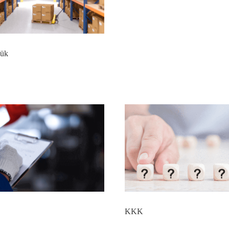
ük
KKK