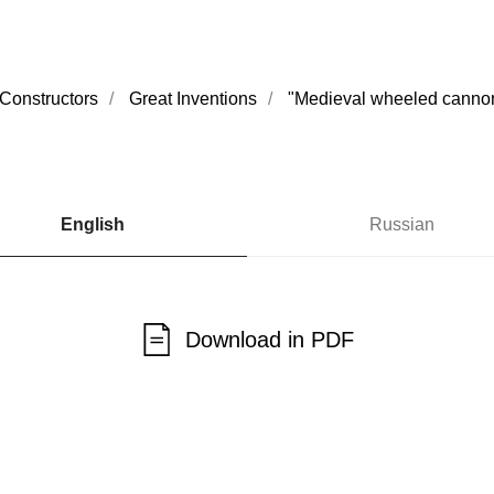
onstructors
/
Great Inventions
/
"Medieval wheeled canno
English
Russian
Download in PDF