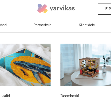
E-
ubad
Partneritele
Klientidele
maalid
Roomboxid