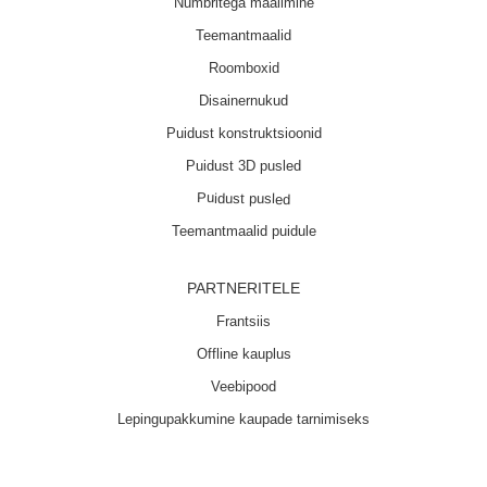
Numbritega maalimine
Teemantmaalid
Roomboxid
Disainernukud
Puidust konstruktsioonid
Puidust 3D pusled
Puidust pusled
Teemantmaalid puidule
PARTNERITELE
Frantsiis
Offline kauplus
Veebipood
Lepingupakkumine kaupade tarnimiseks