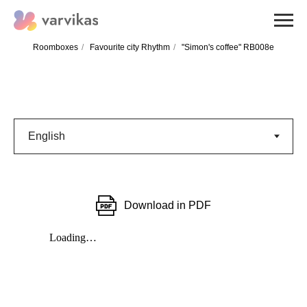
Roomboxes
/
Favourite city Rhythm
/
"Simon's coffee" RB008e
Download in PDF