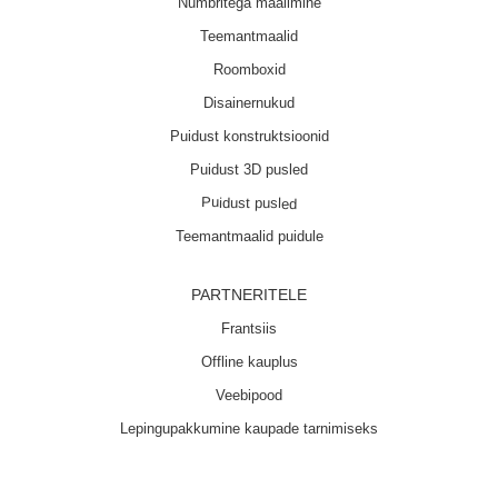
Numbritega maalimine
Teemantmaalid
Roomboxid
Disainernukud
Puidust konstruktsioonid
Puidust 3D pusled
Puidust pusled
Teemantmaalid puidule
PARTNERITELE
Frantsiis
Offline kauplus
Veebipood
Lepingupakkumine kaupade tarnimiseks