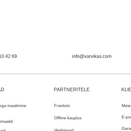
10 42 69
info@varvikas.com
AD
PARTNERITELE
KLI
ega maalimine
Frantsiis
Meie
E-po
Offline kauplus
maalid
Garan
Veebipood
xid