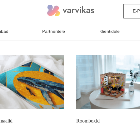
E-
ubad
Partneritele
Klientidele
maalid
Roomboxid