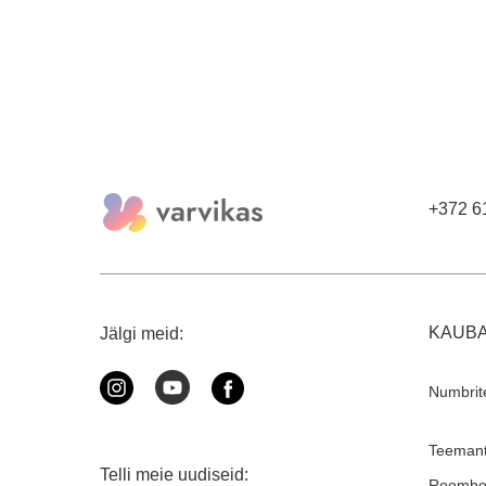
+372 6
KAUB
Jälgi meid:
Numbrit
Teemant
Telli meie uudiseid:
Roombo