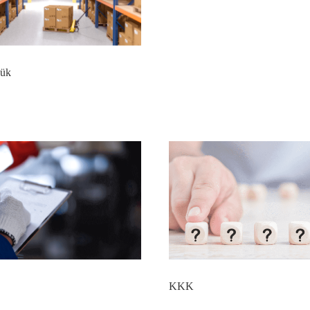
ük
KKK