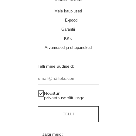
Meie kauplused
E-pood
Garantii
KKK
Arvamused ja ettepanekud
Telli meie uudiseid:
email@näiteks.com
Nõustun
privaatsuspoliitikaga
TELLI
Jälgi meid: