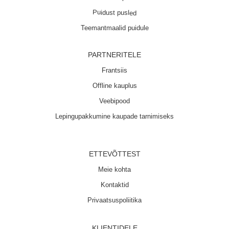
Puidust pusled
Teemantmaalid puidule
PARTNERITELE
Frantsiis
Offline kauplus
Veebipood
Lepingupakkumine kaupade tarnimiseks
ETTEVÕTTEST
Meie kohta
Kontaktid
Privaatsuspoliitika
KLIENTIDELE