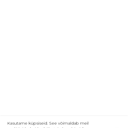
KKK
Arvamused ja ettepanekud
Telli meie uudiseid:
email@näiteks.com
Nõustun privaatsuspoliitikaga
TELLI
Jälgi meid:
2013-2025 | "VARVIKAS" | Tallinn
Kasutame küpsiseid. See võimaldab meil