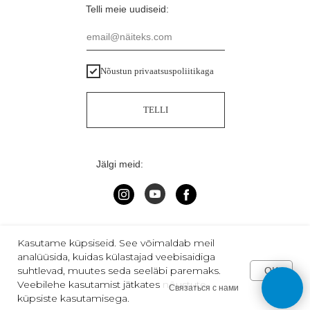
Telli meie uudiseid:
email@näiteks.com
Nõustun privaatsuspoliitikaga
TELLI
Jälgi meid:
2013-2025 | "VARVIKAS" | Tallinn
Kasutame küpsiseid. See võimaldab meil
analüüsida, kuidas külastajad veebisaidiga
suhtlevad, muutes seda seeläbi paremaks.
OK
Veebilehe kasutamist jätkates nõustute
Связаться с нами
Tilda
Made on
küpsiste kasutamisega.