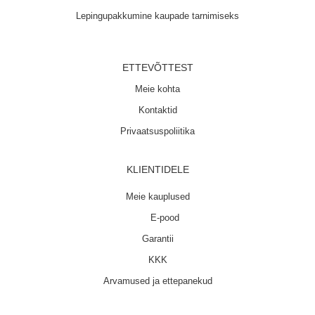
Lepingupakkumine kaupade tarnimiseks
ETTEVÕTTEST
Meie kohta
Kontaktid
Privaatsuspoliitika
KLIENTIDELE
Meie kauplused
E-pood
Garantii
KKK
Arvamused ja ettepanekud