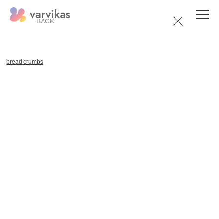
BACK
bread crumbs