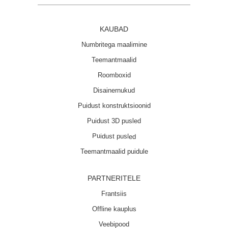
KAUBAD
Numbritega maalimine
Teemantmaalid
Roomboxid
Disainernukud
Puidust konstruktsioonid
Puidust 3D pusled
Puidust pusled
Teemantmaalid puidule
PARTNERITELE
Frantsiis
Offline kauplus
Veebipood