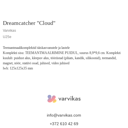
Dreamcatcher "Cloud"
Varvikas
U25e
Teemantmaalikomplektid täiskasvanutele ja lastele
Komplekti sisu: TEEMANTMAALRIMINE PUIDUL, suurus 8,9*9,6 cm. Komplekti
kuulub: puidust alus, kleepuv alus, tööriistad (pliiats, kandik, silikoonid), teemandid,
magnet, nöör, statiivi osad, juhised, video juhised
lwh: 125x125x35 mm
info@varvikas.com
+372 610 42 69