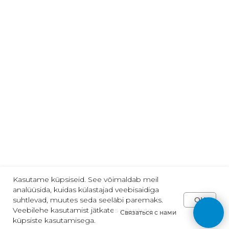
Telli meie uudiseid:
email@näiteks.com
Nõustun privaatsuspoliitikaga
TELLI
Jälgi meid:
2013-2025 | "VARVIKAS" | Tallinn
Kasutame küpsiseid. See võimaldab meil
analüüsida, kuidas külastajad veebisaidiga
OK
suhtlevad, muutes seda seeläbi paremaks.
Veebilehe kasutamist jätkates nõustute
Связаться с нами
Tilda
Made on
küpsiste kasutamisega.