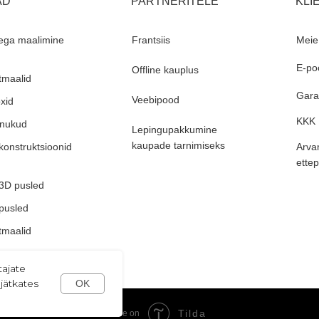
AD
PARTNERITELE
KLI
ega maalimine
Frantsiis
Meie
E-po
Offline kauplus
maalid
Garan
Veebipood
xid
KKK
rnukud
Lepingupakkumine
kaupade tarnimiseks
konstruktsioonid
Arva
ette
 3D pusled
 pusled
maalid
tajate
jätkates
OK
Tilda
Made on