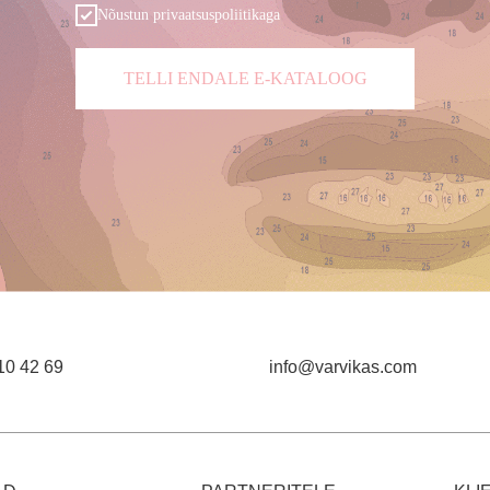
Nõustun privaatsuspoliitikaga
TELLI ENDALE E-KATALOOG
10 42 69
info@varvikas.com