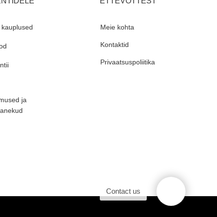
ENTIDELE
ETTEVÕTTEST
 kauplused
Meie kohta
Kontaktid
od
Privaatsuspoliitika
tii
mused ja
panekud
Contact us