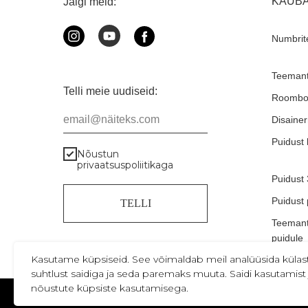
KAUB
Jälgi meid:
Numbrit
Teemant
Telli meie uudiseid:
Roombo
email@näiteks.com
Disaine
Puidust 
Nõustun
privaatsuspoliitikaga
Puidust
Puidust
TELLI
Teemant
puidule
Kasutame küpsiseid. See võimaldab meil analüüsida külas
suhtlust saidiga ja seda paremaks muuta. Saidi kasutamist 
nõustute küpsiste kasutamisega.