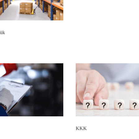
ük
KKK