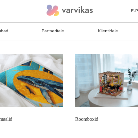
E-
ubad
Partneritele
Klientidele
maalid
Roomboxid