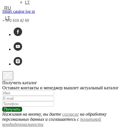
LT
RU
Smart catalog log in
LT
+ 372 610 42 69
Получить каталог
Оставьте контакты и менеджер вышлет актуальный каталог
Получить
Нажимая на кнопку, вы даете
согласие
на обработку
персональных данных и соглашаетесь c
политикой
конфиденциальности