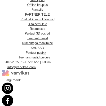
Veebipood
Offline kauplus
Frantsiis
PARTNERITELE
Puidust konstruktsioonid
Disainernukud
Roomboxid
Puidust 3D pusled
Teemantmaalid
Numbritega maalimine
KAUBAD
Puidust pusled
Teemantmaalid puidule
2013-2025 | "VARVIKAS" | Tallinn
info@varvikas.com
Jälgi meid: