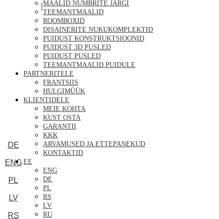
MAALID NUMBRITE JÄRGI
TEEMANTMAALID
ROOMBOXID
DISAINERITE NUKUKOMPLEKTID
PUIDUST KONSTRUKTSIOONID
PUIDUST 3D PUSLED
PUIDUST PUSLED
TEEMANTMAALID PUIDULE
PARTNERITELE
FRANTSIIS
HULGIMÜÜK
KLIENTIDELE
MEIE KOHTA
KUST OSTA
GARANTII
KKK
ARVAMUSED JA ETTEPANEKUD
DE
KONTAKTID
EE
ENG
ENG
DE
PL
PL
RS
LV
LV
RU
RS