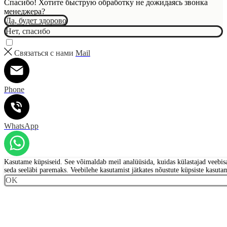
Спасибо! Хотите быструю обработку не дожидаясь звонка
менеджера?
Да, будет здорово
Нет, спасибо
Связаться с нами
Mail
Phone
WhatsApp
Kasutame küpsiseid. See võimaldab meil analüüsida, kuidas külastajad veebis
seda seeläbi paremaks. Veebilehe kasutamist jätkates nõustute küpsiste kasuta
OK