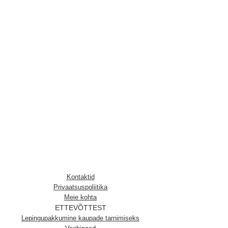
Kontaktid
Privaatsuspoliitika
Meie kohta
ETTEVÕTTEST
Lepingupakkumine kaupade tarnimiseks