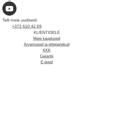
Telli meie uudiseid:
+372 610 42 69
KLIENTIDELE
Meie kauplused
Arvamused ja ettepanekud
KKK
Garantii
E-pood