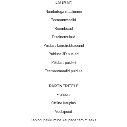
KAUBAD
Numbritega maalimine
Teemantmaalid
Roomboxid
Disainernukud
Puidust konstruktsioonid
Puidust 3D pusled
Puidust pusled
Teemantmaalid puidule
PARTNERITELE
Frantsiis
Offline kauplus
Veebipood
Lepingupakkumine kaupade tarnimiseks