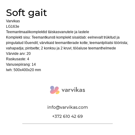
Soft gait
Varvikas
LG163e
Teemantmaalikomplektid täiskasvanutele ja lastele
Komplekti sisu: Teemantkunsti komplekt sisaldab: eelnevalt trükitud ja
pingutatud lõuendit; värvikaid teemantterade kotte; teemantpliiatsi tööriista;
vahapadja; pintsette; 2 konksu ja 2 kruvi; tööaluse teemanthelmede
Värvide arv: 20
Raskusaste: 4
Vanusepiirang: 14
lwh: 500x400x20 mm
info@varvikas.com
+372 610 42 69