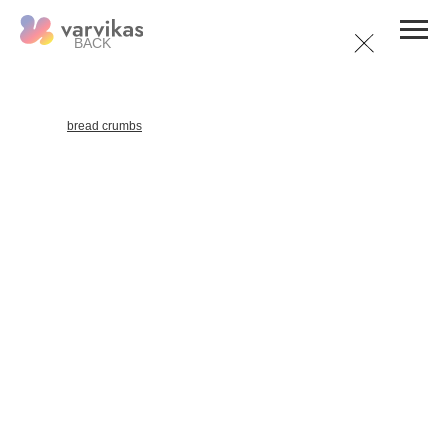
BACK
bread crumbs