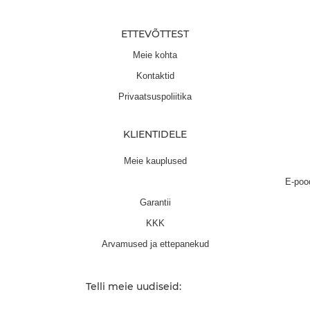
ETTEVÕTTEST
Meie kohta
Kontaktid
Privaatsuspoliitika
KLIENTIDELE
Meie kauplused
E-poo
Garantii
KKK
Arvamused ja ettepanekud
Telli meie uudiseid: