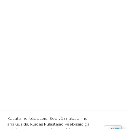
Arvamused ja ettepanekud
Telli meie uudiseid:
email@näiteks.com
Nõustun privaatsuspoliitikaga
TELLI
Jälgi meid:
2013-2025 | "VARVIKAS" | Tallinn
Kasutame küpsiseid. See võimaldab meil
analüüsida, kuidas külastajad veebisaidiga