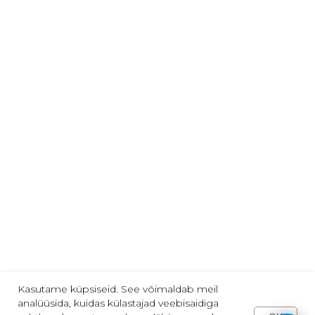
Arvamused ja ettepanekud
Telli meie uudiseid:
email@näiteks.com
Nõustun privaatsuspoliitikaga
TELLI
Jälgi meid:
2013-2025 | "VARVIKAS" | Tallinn
Kasutame küpsiseid. See võimaldab meil
analüüsida, kuidas külastajad veebisaidiga